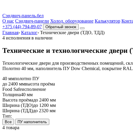
Сэндвич-панель.бел
О нас
Сэндвич-панели
Холод. оборудование
Калькулятор
Конт
+375 (44) 794‑89‑07
Обратный звонок
Главная
›
Каталог
›
Технические двери (ТДО, ТДД)
4 исполнения в наличии
Технические и технологические
двери 
Технологические двери для производственных помещений, скла
Полотно 40 мм, наполнитель ПУ Dow Chemical, покрытие RAL, 
40 мм
полотно ПУ
до 2400 мм
высота проёма
Food Safe
исполнение
Толщина
40 мм
Высота проёма
до 2400 мм
Ширина (ТДО)
до 1200 мм
Ширина (ТДД)
до 2320 мм
Тип:
Все
ПУ наполнитель
4 товара